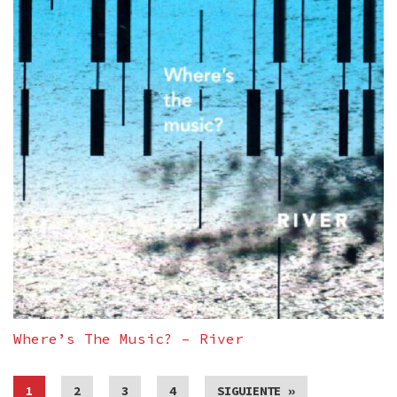
Where’s The Music? – River
1
2
3
4
SIGUIENTE »