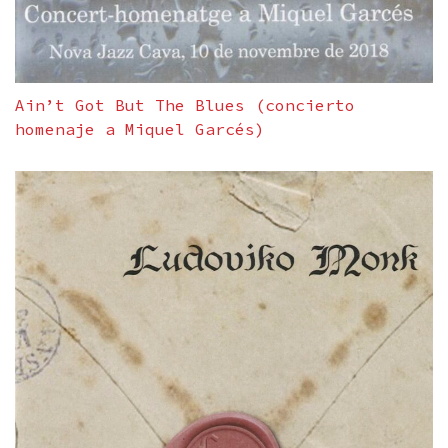
Ain’t Got But The Blues (concierto
homenaje a Miquel Garcés)