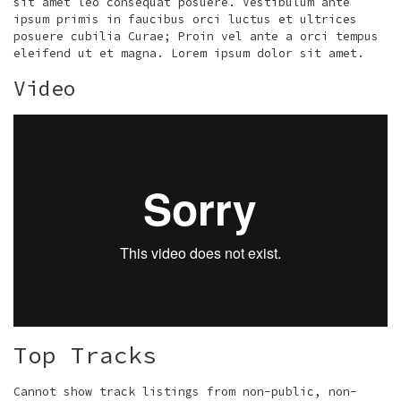
sit amet leo consequat posuere. Vestibulum ante
ipsum primis in faucibus orci luctus et ultrices
posuere cubilia Curae; Proin vel ante a orci tempus
eleifend ut et magna. Lorem ipsum dolor sit amet.
Video
Top Tracks
Cannot show track listings from non-public, non-