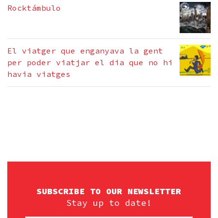
Rocktámbulo
El viatger que enganyava la gent
per poder viatjar el dia que no hi
havia viatges
SUBSCRIBE TO OUR NEWSLETTER
Stay up to date!